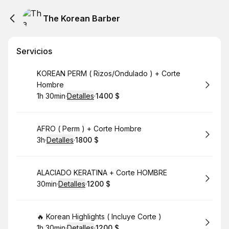
The Korean Barber
Servicios
Reservar
KOREAN PERM ( Rizos/Ondulado ) + Corte
Hombre
1h 30min
·
Detalles
·
1400 $
.
Duración
:
.
Precio
:
Reservar
AFRO ( Perm ) + Corte Hombre
3h
·
Detalles
·
1800 $
.
Duración
.
:
Precio
:
Reservar
ALACIADO KERATINA + Corte HOMBRE
30min
·
Detalles
·
1200 $
.
Duración
:
.
Precio
:
Reservar
🔥 Korean Highlights ( Incluye Corte )
1h 30min
·
Detalles
·
1200 $