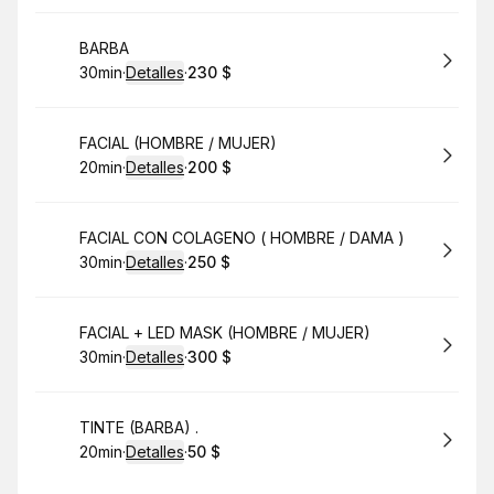
Reservar
BARBA
30min
·
Detalles
·
230 $
.
Duración
:
.
Precio
:
Reservar
FACIAL (HOMBRE / MUJER)
20min
·
Detalles
·
200 $
.
Duración
:
.
Precio
:
Reservar
FACIAL CON COLAGENO ( HOMBRE / DAMA )
30min
·
Detalles
·
250 $
.
Duración
:
.
Precio
:
Reservar
FACIAL + LED MASK (HOMBRE / MUJER)
30min
·
Detalles
·
300 $
.
Duración
:
.
Precio
:
Reservar
TINTE (BARBA) .
20min
·
Detalles
·
50 $
.
Duración
:
.
Precio
: