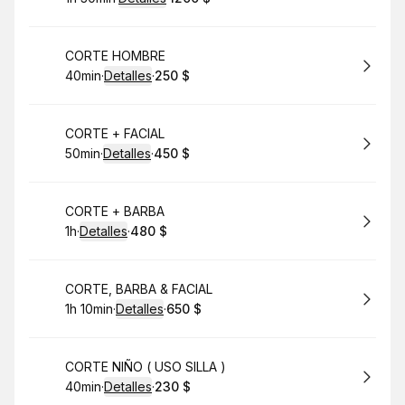
.
Duración
:
.
Precio
:
Reservar
CORTE HOMBRE
40min
·
Detalles
·
250 $
.
Duración
:
.
Precio
:
Reservar
CORTE + FACIAL
50min
·
Detalles
·
450 $
.
Duración
:
.
Precio
:
Reservar
CORTE + BARBA
1h
·
Detalles
·
480 $
.
Duración
.
:
Precio
:
Reservar
CORTE, BARBA & FACIAL
1h 10min
·
Detalles
·
650 $
.
Duración
:
.
Precio
:
Reservar
CORTE NIÑO ( USO SILLA )
40min
·
Detalles
·
230 $
.
Duración
:
.
Precio
: